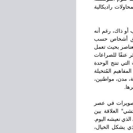
بتغيير القانون – القانون الذي ينظمها. يمر المجتمع الإسرائيلي في العام 2023 بمحاولات راديكالية 
يمكن ان نتساءل، على سبيل المثال، لماذا يصوت المجتمع الإسرائيليّ لهذا الحزب أو ذاك، رغم أنه 
ضلله مرة تلو المرة؟ كاستورياديس كان سيدعي إن المؤسسة مُجتمعة لخلق أشخاص حسب 
معاييرها، قادرون على الحفاظ عليها وتكريسها. "القانون" بحد ذاته يحتوي على العناصر بحيث تعمل 
على تطبيق ونسخ وتخليد "القانون". حتى في حالات الطوارئ، وفي الحالات الأكثر عنفًا للصراعات 
والحروب الداخلية، لا يتغير المجتمع، بل يظل شبكة من المعاني المعقدة للغاية التي تنتج الوحدة 
والتماسك الداخليين. يُطلق كاستورياديس على شبكة المعاني هذه اسم "ماغما"؛ المفاهيم المُتخيلة 
المتأصلة في مؤسسة كل مجتمع. هذه المفاهيم المُتخيلة يمكن أن تحتوي على آلهة، مدن، مواطنين، 
ها.
كُتب كثيراً عن الجمالية والفاشية في السياسة، لكن ماذا نعرف عن وظيفة التصويرات في عصر 
الليبرالية الجديدة؟ في كتابها "السياسة الخيالية"، تبحث الفيلسوفة "كيارا بوتيتشي" العلاقة بين 
الخيال، القدرة على التخيل وبناء مشاريع سياسية بديلة، وبين أزمة الخيال السياسي الذي نعيشه اليوم. 
ويعود فهمها للسياسي كـ"صراع على خيال الناس"إلى أعمال كاستورياديس، الذي يشكل الخيال، 