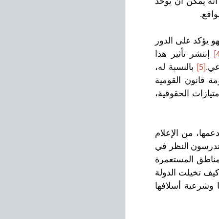
والبصيرة الكانطية القائلة بأن الخيال هو القوة التجاوزية للتوليف بإمتياز من حيث أنه يمكن أن يوحّد 
واقع.
أعاد كتاب بنديكت أندرسون "الجماعات المُتخيلة" بلورة دراسة الأمم والقوميات: فهو يؤكد على الدور 
 إنتشر تأثير هذا 
عي.
[5]
بالنسبة له، 
الهويّة القومية والوطنية هي إختراعات إبداعية يمكننا من خلالها فهم بنية منظومة قانون القومية 
للدولة، الشركة التجارية، الاستحقاق والحقوق، وكذلك مفاهيم تتعلق بالفوقية والامتيازات الحقوقية، 
يؤكد نهج أندرسون على الظروف المادية التي تشكل الثقافة والمؤسسات التي تدعمها، من الإعلام 
وحتى جهاز التعلم، اللوائح الإدارية، وما إلى ذلك. في طبعات لاحقة من كتابه أعاد أندرسون النظر في 
ادعائه. حيث ركّز على ثلاث مؤسسات للقوة غيرت شكلها ووظيفتها مع دخول المناطق المستعمرة 
 "التعداد السكاني، الخريطة والمتحف: شكلا معًا بعمق كيف تخيلت الدولة 
الاستعمارية سيطرتها" - طبيعة البشر الذين تتحكم بهم، جغرافيا مجال سيطرتها وشرعية أسلافها 