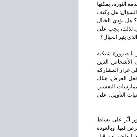
الخيال السياسي، سياسة الخيال أو التصويرات، التغييرات الاجتماعية، أو الفن في خدمة الثورة، يمكنها 
أن تكون إيماءات فارغة تتعامل مع الشكل بدلاً من المضمون. في هذا الحالة يُطرح السؤال: هل وكيف 
تولد أعمال العرض الخيال السياسي؟ هل الخيال السياسي يقود إلى فعل سياسي؟ هل يؤدي الخيال 
في المعرض إلى فعل سياسي؟ قد يكمن الخطر في معرض مُتخيل كعمل سياسي. لذلك، يجب على 
ذي يثير الخيال؟
تدعي بوتيتشي أن إيقاظ خيال الناس لا يتطلب الغرض الفنّيّ إذا لم تكن الصور بالضرورة شبكية 
ولكنها ذهنية. المعرض هو مكان ينظر فيه الناس إلى الأشياء، وينظر الناس إلى الأشخاص الذين 
ينظرون إلى الأشياء. يمكن أن تظهر قدرة المعرض على إطلاق الخيال الجماعي على غرار المشاركة 
في احتفال أو طقوس ما: اللقاء في المعرض والمكان الذي يُعرض فيه يسبقان فعل العرض. هناك 
أمثلة بارزة لمثل هذه الاتفاقيات المفاهيمية في القانون، الاقتصاد والفنون، وفقًا لممارسات التفسير. 
بمعنى آخر، من الممكن فهم القانون الفنّيّ، الاقتصادي أو السياسي باستخدام تقنيات التأويل، على 
التأثير المتزايد للقيّمين وصالات العرض على التوسط بين التجربة الفنّيّة والجمهور أثّر على نشاط 
الفنّانين الذين أخذوا على عاتقهم دور تفكيك البيئات المؤسسية التي طُلب منهم العرض فيها. وبالعودة 
إلى الوراء، بدأت "الموجة الأولى" من النقد المؤسسي في ستينيات وسبعينيات القرن الماضي من قبل 