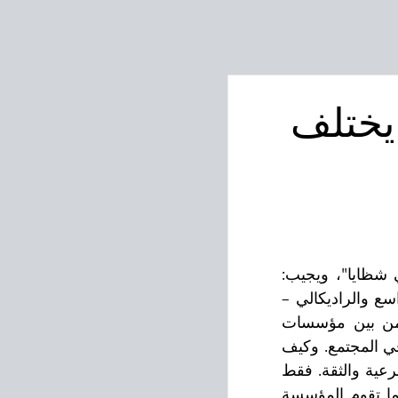
 يختلف
ما الذي يُوحّد المجتمع؟ يتساءل كزرنيليوس كاستورياديس في كتابه "العالم في شظايا"، ويجيب: 
مؤسساته – المجتمع كمؤسسة، عندما نتعامل مع كلمة "مؤسسة" بمفهومها الواسع والراديكالي – 
المعايير، القيم، اللغة، الأدوات، السيرورات والتنفيذ. الفرد هو أيضًا مؤسسة من بين مؤسسات 
المجتمع، وعلى نحو أكثر تطرفًا، بواسطة المادة الخام البشرية، يصبحون أفرادًا في المجتمع. وكيف 
تحافظ المجتمعات على صلاحيتها؟ بشكل عام، يكون ذلك من خلال الإجماع، الشرعية والثقة. فقط 
في الحالات المتطرفة تستخدم الإكراه والعقوبات. تحدث الحالات الخطيرة عندما تقوم المؤسسة 