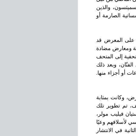
فنّانين مثل مارسيل برودثايرز، هانس هاك، دانييل بورين، مايكل آشر وروبرت سميثسون، والذين 
درسوا ضمن أمور أخرى ظروف المتحف وحقل الفن. بهدف تقويض الأطر المؤسساتية الصارمة أو 
تُظهر دراسة تاريخ المعارض أن ممارسات العرض الراديكالية من قبل القيّمين على المعرض قد 
سبقتها أعمال بعض الفنّانين الذين تصوروا طرقًا لإقامة المعارض – معارض راديكالية ومعارض مضادة 
في أنواع مختلفة من فضاءات العرض العامة، بما في ذلك نقل الفضاءات غير المتحفية إلى المتحف 
والعكس صحيح. تم وضع هذا التصور في البداية كوسيلة تهدف إلى عرض عمل الفنّان، وبعد ذلك 
كموضوع لعمل الفنّان، بدءًا من إعادة تجميع فضاءات مُحددة، وحتى عرض مجموعات أو أجزاء منها. 
العديد من تجارب العرض تلك تحولت إلى نماذج لممارسة عصرية لخزانة المعارض، وكانت بمثابة 
مصدر إلهام؛ في أواخر ثمانينيات وتسعينيات القرن الماضي، وفي سياق مختلف، تم تطوير تلك 
الممارسات إلى مشاريع فنّيّة متنوعة من قبل فنّانين جدد مثل رينيه جرين، كريستيان فيليب مولر، 
فْريد ويلسون وأندريا فريزر. أضاف "الجيل الثاني" إلى الخطاب الاقتصادي والسياسي لأسلافهم وعيًا 
متزايدًا بأشكال مختلفة من الذاتية وأنماط تكوينها. استمرت ممارسات الموجة الثانية في الانتشار 