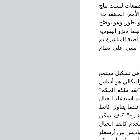
في العمل التأسيسي "المؤسسة الخيالية للمجتمع" يدعي "كاستورياديس" إن المجتمعات ليست نتاج 
أو حاجة تاريخية، بل فكرة جديدة وراديكالية بخصوص العالم. جميع المؤسسات (الأمم، المعتقدات، 
الطقوس، الفنون والآلهة) تنبع من ذلك التشابه ولا ينبغي تفسيرها فقط كنتاج قيود أو تطور. وهو يوضّح 
على سبيل المثال أن اليونانيين القدماء كانوا يؤمنون أن العالم ينبع من الفوضى، بينما تعزو اليهودية 
نشوء العالم إلى إرادة كيان عقلاني هو الله. لذلك طور اليونانيون نظامًا من الديمقراطية المباشرة تم 
فيها تغيير القوانين في بعض الأحيان وفقًا لإرادة الشعب. في حين أن التوحيد مبني على نظام 
يدعي "كاستورياديس" أن معظم المفكرين السابقين تجاهلوا أهمية الخيال البشري في تشكيل مجتمع 
ناظم جديد، وأن هذه القدرة البشرية هي التي تميزنا عن الأنواع الأخرى. الخيال الراديكالي هو أساس 
 ساهم كتاب أيمانويل كانط "نقد ملكة الحكم" 
بالاعتراف بالدور الحاسم للخيال. في كتاب "نقد العقل الخالص" (كانط، 1781)، يتم استدعاء الخيال 
للتوسط بين المضمون التجريبي للعالم الحسي وبين "المفاهيم الصرفة" للفهم. عندما يتناول كانط 
طبيعة الإبداع البشري في "نقد ملكة الحكم الجمالي"، يظهر الخيال مجددًا "لشرح" كيف يمكن 
للإنسان أن يتفاوض مع ظروف جديدة وينتج أفكارًا جمالية أصلية. كمفهوم، يستخدم كانط الخيال 
بشكل متكرر لرسم الخط الفاصل بين الشرح والتكهنات. تجمع وجهة نظر كاستورياديس بين أرسطو 