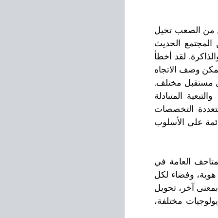
غالبًا ما يقترح المتحف والجامعة أنظمة معتقدات إمبريالية من الماضي، مما يجعل من الصعب تخيل 
العالم بدونها. تحاول البلاغة الجوفاء للانتقامية الثقافية التمسك بتلك الأجزاء من المجتمع الحديث 
المُلحقة بالأيديولوجيات الاستعمارية في القرن التاسع عشر، كتكنولوجيا للعرض والذاكرة. لقد أخطأ 
مجال التاريخ الإمبريالي أيضًا في الماضي بنزعة دعاية النهب والعنف، لذلك من الممكن وصف الاتجاه 
الرئيسي في الفن المعاصر العابر للحدود الوطنية بأنه يتصالح مع الماضي من أجل مستقبل مختلف. 
يتم ذلك من خلال الممارسات التفسيرية التي تنطوي على الخيال الاجتماعي، والتبعية المتبادلة 
ونظريات تفكيك الاستعمار، ما بعد الاستعمار، التحاليل الجنائية، وممارسات متعددة التخصصات 
مستعارة من تخصصات أخرى. لا علاقة لهذا التوجه تقريبًا بالتمييزات التعسفية القائمة على الأسلوب 
يتمثل أحد التحديات الرئيسية لعرض الفن المعاصر وإتاحته للجمهور العام في المتاحف العامة في 
تغيير نهج المتحف السائد الذي يعتبر فضاء عرض الفن كفضاء طبيعي، فضاء بدون هوية، وفضاء لكل 
مكان ولا مكان. تحويل فضاء العرض إلى مكان في الحاضر هي التحدي الأساسي. بمعنى آخر، تحويل 
فضاء العرض إلى ميدان (معركة) حيث تعمل قوى، تواريخ، هويات، طبقات وإيديولوجيات مختلفة، 