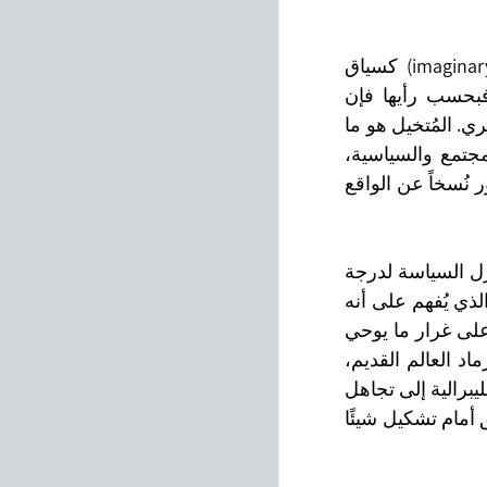
مفاهيم كاستورياديس تشمل الخيال (imagination) كقدرة شخصية، المُتخيل (imaginary) كسياق 
اجتماعي يحدث فيه الخيال. تضيف "يوتيتشي" مفهومًا ثالثًا: خيالي (imaginal). فبحسب رأيها فإن 
الخيالي يؤكد على مركزية التصويرات بدون علاقة بحقيقتها أو تمثيلاتها على نحو بصري. المُتخيل هو ما 
ينتجه الأشخاص، وأيضًا ما يبلور خيالهم وهنا تكمن قوته في التأثير على حياة المجتمع والسياسية، 
وخاصة بالنظر إلى الافتراضية والرؤية المذهلة للسياسة المعاصرة، حيث تُبني الصور نُسخاً عن الواقع 
كثيرًا ما يقال بأن قياداتنا السياسية تفتقر للخيال. عمليًا، في الحوكمة العالمية، تختزل السياسة لدرجة 
مراكمة القوة داخل الاجماع النيوليبرالي. في مثل هذا العالم لا يوجد مكان للخيال، الذي يُفهم على أنه 
القدرة الراديكالية على تخيل الأمور "بشكل مختلف" وبناء مشاريع سياسية بديلة. على غرار ما يوحي 
الشعار الجذاب "تخيل العالم بطريقة أخرى"، من أجل بناء عالم جديد ينهض من رماد العالم القديم، 
علينا أن نتخيل وننتظم بشكل مختلف، على نحو أكثر اتساعًا واحتواءً. تميل التقاليد الليبرالية إلى تجاهل 
الواقعين على الهوامش السياسية، الاجتماعية أو الثقافية المصطنعة، وتغلق الطريق أمام تشكيل شيئًا 