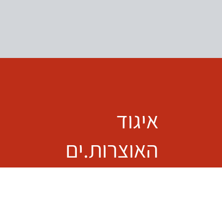
איגוד
האוצרות.ים
igud.otsrim@gmail.com
פייסבוק