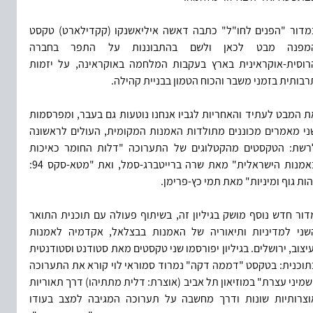
במדור "הפנים לחו"ל" כתבה דאשה איליאשנקו (קקדילארט) טקסט 
המפנה מבט לכאן ולשם בהתבוננות על התפר בחברה 
הרוסית-אוקראינית בארץ בעקבות המלחמה באוקראינה, על יזמות 
רבותית בזמני משבר והכוח הטמון בבניית קהילה.
את המבט לעתיד והאחריות לגביו אנחנו נוטעות גם בעבר, ומפרסמות 
שני מאמרים מכוננים מתולדות האמנות המקומית, העולים לראשונה 
לרשת: הטקסטים מהקטלוגים של התערוכה "דלות החומר כאיכות 
באמנות הישראלית" מאת שרה ברייטברג-סמל, ואת "מטא-סקס 94: 
הות גוף ומיניות" מאת תמי כץ-פרימן.
מדור חדש נוסף מושק בגיליון זה, בשיתוף פעולה עם תוכנית התואר 
השני למדיניות ותיאוריה של האמנות בבצלאל, אקדמיה לאמנות 
ועיצוב, ירושלים. בגיליון יפורסמו שני טקסטים מאת סטודנט וסטודנטית 
בתוכנית: בטקסט "דממה דקה" נמרוד סמוראי לוי קורא את התערוכה 
"שמיני עצרת" במוזיאון תל אביב (אוצרת: דלית מתתיהו) דרך תאוריות 
אוצרותיות שונות ודרך מחשבה על תערוכה המגיבה למצב בעודו 