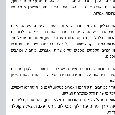
מתרחש. עדן פוזנר משתפת בחוויה אישית מתוך"סדנת דמיון", 
שהחייתה אצלה את חוויית הפרקטיקה האוצרותית בעיצומן של שנתיים 
רוכות ואפלות.
את הגליון הנוכחי בחרנו להעלות בשתי פעימות: פעימה אחת 
בספטמבר ופעימה שניה בנובמבר. זאת בכדי לאפשר לכותבות 
והכותבים לגיליון עוד מעט מרחב נשימה לדמיון, ושהות נוספת אל מול 
אירועי השנה הקשה שעוברת על כולנו. בנובמבר יצטרפו למאמרים 
המוזכרים טקסטים נוספים של אוצרות ואוצרים, כותבות וכותבים 
וספים.
אנחנו רוצות להודות למועצת הפיס לתרבות ואמנות ולקרן מבואות 
ושירז גרינבאום על התמיכה הנדיבה שאיפשרה את הוצאת הגיליון 
אור.
תודה לכותבים.ות שתרמו מאמרים לגיליון, לאמנים.ות שתרמו דימויים, 
לכל מי שהיה חלק מהצלחת הגיליון:
: 
אלעד ירון, לאה אביר, גליה בר 
וועד המנהל של איגוד האוצרות.ים
אור, קרן ויסהוז, עוז זלוף, אבי לובין, חנין עאבד, צאלה קוטלר 
דרי.