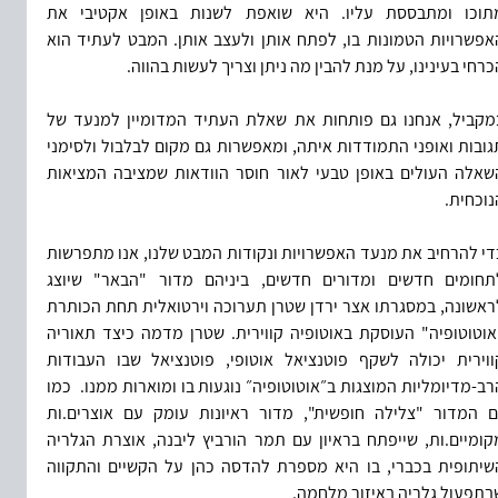
מתוכו ומתבססת עליו. היא שואפת לשנות באופן אקטיבי את 
האפשרויות הטמונות בו, לפתח אותן ולעצב אותן. המבט לעתיד הוא 
כרחי בעינינו, על מנת להבין מה ניתן וצריך לעשות בהווה. 
במקביל, אנחנו גם פותחות את שאלת העתיד המדומיין למנעד של 
תגובות ואופני התמודדות איתה, ומאפשרות גם מקום לבלבול ולסימני 
השאלה העולים באופן טבעי לאור חוסר הוודאות שמציבה המציאות 
נוכחית.
כדי להרחיב את מנעד האפשרויות ונקודות המבט שלנו, אנו מתפרשות 
לתחומים חדשים ומדורים חדשים, ביניהם מדור "הבאר" שיוצג 
לראשונה, במסגרתו אצר ירדן שטרן תערוכה וירטואלית תחת הכותרת 
אוטוטופיה" העוסקת באוטופיה קווירית. 
שטרן מדמה כיצד תאוריה 
קווירית יכולה לשקף פוטנציאל אוטופי, פוטנציאל שבו העבודות 
רב-מדיומליות המוצגות ב״אוטוטופיה״ נוגעות בו ומוארות ממנו. 
 כמו 
גם המדור "צלילה חופשית", מדור ראיונות עומק עם אוצרים.ות 
מקומיים.ות, שייפתח בראיון עם תמר הורביץ ליבנה, אוצרת הגלריה 
השיתופית בכברי, בו היא מספרת להדסה כהן על הקשיים והתקווה 
בתפעול גלריה באיזור מלחמה.