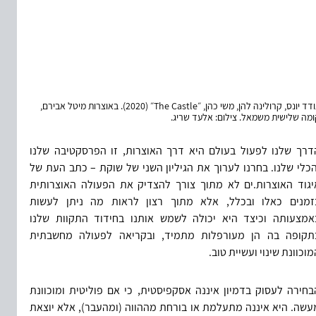
עודד יונס, קרולינה להן, משי כהן, ״The Castle״ (2020). באוצרות מיטל אבירם, 
מה שלישית משמאל. צילום: אלעד שריג.
הדרך שלנו לפעול בעולם היא דרך האוצרות, זו הפרסקטיבה שלנו 
והכלי שלנו. בחרנו לערוך את הגיליון השני של שוקת – כתב העת של 
איגוד האוצרות.ים לא מתוך צורך להצדיק את הפעולה האוצרותית 
בזמנים כאלו ובכלל, אלא מתוך רצון לראות מה ניתן לעשות 
באמצעותה וכיצד היא יכולה לשמש אותנו בחידוד התקוות שלנו 
בתקופה בה הן מעורפלות מתמיד, ובקריאה לפעולה מחשבתית 
מוכוונת שינוי ועשיית טוב.
הבחירה לעסוק בדמיון איננה אסקפיסטית, כי אם פוליטית ומוכוונת 
מעשה. היא איננה מתעלמת או בורחת מההווה (ומהעבר), אלא יוצאת 