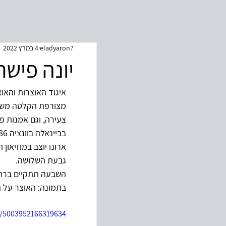
eladyaron7
4 במרץ 2022
יונה פישר
איגוד האוצרות והאוצ
מצורפת הקלטה משיחה
צעירה, וגם אמנות פל
בביינאלה בוונציה 1986.
גבעת השלושה.
השבעה תתקיים ברחוב איציק מאנגר 3, קומה 13, דירה 50 ת
בתמונה: האוצר על הסו
s/5003952166319634