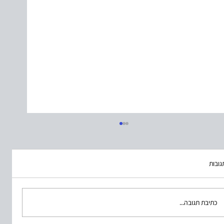
גובות
מפגש דרום ראשון
כתיבת תגובה...