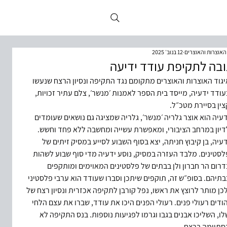
 האוצרות והאוצרים
12 בנוב׳ 2025
בה לתקיפת עודד ידיעה
יגוד האוצרות והאוצרים מתקומם נגד התקיפה ונסיון הרצח שנעשו 
עודד ידעיה, מייסד בית הספר לאמנות ׳מנשר׳, צלם עתיר זכויות, 
צין בסיירת מטכ״ל.
דעיה הוא אוצר גלריה ׳מנשר׳, גלריה שמציגה גם נושאים שעומדים 
דיון במרחב הציבורי, ומאפשרת עשייה ומחשבה ללא פחד וחשש.
דעיה, בן קיבוץ חניתה, יצא בסוף השבוע לסייע במסיק זיתים של 
לסטינים. מלבד העזרה במסיק, נוסע ידעיה מדי סוף שבוע לשהות 
דרום הר חברון ולן בבתים של פלסטינים המאוימים ומותקפים 
בתיהם. בסופ״ש זה, תוקפים שיתכן וסברו שעודד הוא ערבי פלסטיני 
לכן מותר לרוצץ את ראשו, נפל קורבן לתקיפה אכזרית ונסיון רצח של 
הודים רעולי פנים. רעולי הפנים היכו את עודד, שברו את עצם הלחי 
לו, השליכו אבנים בגבו וגרמו לפגיעות נוספות. בנס התקיפה לא 
סתיימה ברצח.