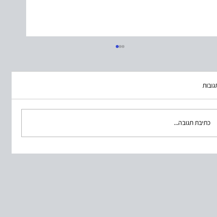
גובות
מפגש דרום ראשון
כתיבת תגובה...