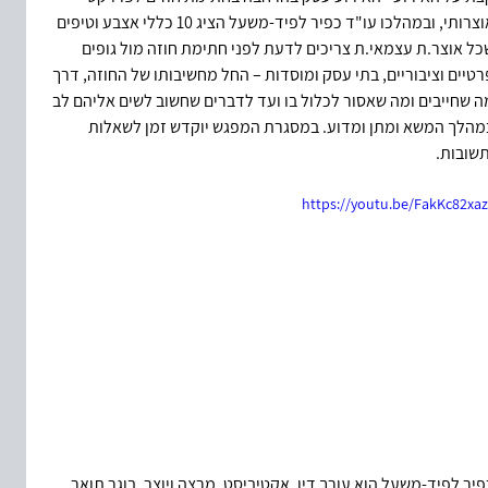
אוצרותי, ובמהלכו עו"ד כפיר לפיד-משעל הציג 10 כללי אצבע וטיפים 
כל אוצר.ת עצמאי.ת צריכים לדעת לפני חתימת חוזה מול גופים 
רטיים וציבוריים, בתי עסק ומוסדות – החל מחשיבותו של החוזה, דרך 
ה שחייבים ומה שאסור לכלול בו ועד לדברים שחשוב לשים אליהם לב 
מהלך המשא ומתן ומדוע. במסגרת המפגש יוקדש זמן לשאלות 
תשובות.
https://youtu.be/FakKc82xaz
פיר לפיד-משעל הוא עורך דין, אקטיביסט, מרצה ויוצר. בוגר תואר 