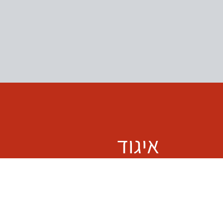
איגוד
האוצרות.ים
igud.otsrim@gmail.com