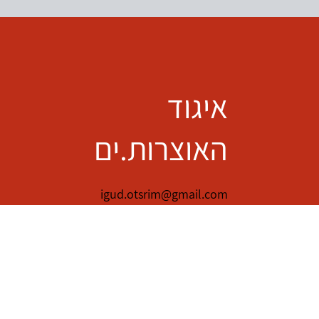
איגוד
האוצרות.ים
igud.otsrim@gmail.com
פייסבוק
הצטרפו לאיגוד
תרמו לאיגוד