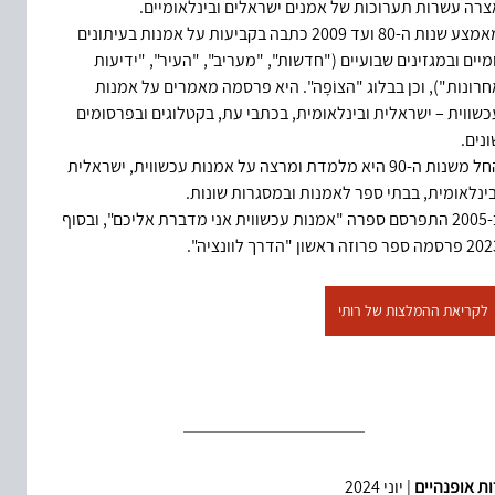
צרה עשרות תערוכות של אמנים ישראלים ובינלאומיים.
מאמצע שנות ה-80 ועד 2009 כתבה בקביעות על אמנות בעיתונים 
ומיים ובמגזינים שבועיים ("חדשות", "מעריב", "העיר", "ידיעות 
חרונות"), וכן בבלוג "הצוֹפָה".
היא פרסמה מאמרים על אמנות 
כשווית – ישראלית ובינלאומית, בכתבי עת, בקטלוגים ובפרסומים 
נים. 
החל משנות ה-90 היא מלמדת ומרצה על אמנות עכשווית, ישראלית 
בינלאומית, בבתי ספר לאמנות ובמסגרות שונות. 
ב-2005 התפרסם ספרה "אמנות עכשווית אני מדברת אליכם", ובסוף 
מה ספר פרוזה ראשון "הדרך לוונציה".
לקריאת ההמלצות של רותי
ות אופנהיים
 | יוני 2024