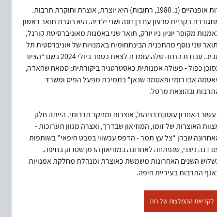
רות אופנהיים (נ. 1980, רחובות) היא יוצרת, אוצרת וחוקרת תרבות. 
תגוררת בקריית טבעון עם בן זוגה ושני ילדיה. היא בוגרת תואר ראשון 
אמנות מקופר יוניון ניו יורק, תואר שני באמנות מאוניברסיטת קורנל, 
תואר שני נוסף מהתכנית הבינתחומית באמנויות של אוניברסטית תל 
אביב. עבודת התזה שלה עומדת לצאת כספר ביולי 2024 בשם “הציור 
סוכן כפול - פעולה אמנותית כאסטרטגיה ביקורתית: סמאח שחאדה, 
אטמה אבו רומי ופאטמה שנאן” בתמיכת מפעל הפיס ומשרד 
תרבות ובהוצאת מרסל. 
עשור האחרון עוסקת בניהול, אוצרות ומחקר תרבותי. הייתה חלק 
צוות האוצרות של זומו, המוזיאון שבדרך, ואצרה מגוון תערוכות - 
אחרונה שבהן “צל עץ תמר - הדפס עכשווי במבט חיפאי” בשותפות 
ם דנה ניצני, שנפתחה לאחרונה במוזיאון הרמן שטרוק בחיפה. 
שלוש השנים האחרונות משמשת כאוצרת ומנהלת מחלקת אמנויות 
אגף התרבות בעיריית חיפה. 
לקריאת ההמלצות של רות