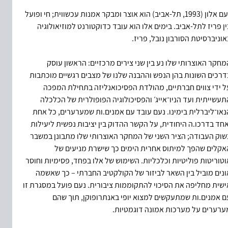
נעם אלון (1993, תל-אביב) הוא אוצר ומבקר אמנות עכשווית; חי ופועל 
ין פריז לתל-אביב. בימים אלו הוא עובד כדוקטורנט למוזיאולוגיה 
אוניברסיטת הסורבון נובל, פריז. 
מחקר האוצרותי שלו נע בין שני צירים מרכזיים: הראשון עוסק 
דרכים השונות בהן הנפש וההבנה שלנו של מצבים רגשיים מוכתבות 
ל ידי צווים חברתיים, מהולדת הפסיכואנליזה בתחילת המפכה 
תעשייתית ועד הניו־אייג׳ והפסיכולוגיה הפופולרית של הכלכלה 
נאו־ליברלית בימינו. נעם עובד עם אמנים.ות שמערערים, כל אחת 
אחד בדרכו.ה היחודית, על הקשר ההדוק בין יציבות נפשית ליעילות 
שוק העבודה; הציר השני של המחקר האוצרותי שלו מתבונן במשבר 
אקלים שהפך למיתוס אחרית הימים כך שישרת מניעים של 
וטוריטות פוליטיות וכלכליות. השימוש של אלו בפחד, פסימיות וחוסר 
ונים מוביל בין השאר לביזור של הקולקטיב החברתי 
–
 כך שאשמה 
ישית מחליפה את הסיכוי להתקוממות ציבורית. נעם פועל במסגרת זו 
ם אמנים.ות שמתעקשים למצוא יופי באנתרופוקן, תוך שהם 
ערערים על מערכות אמונה דוגמטיות.