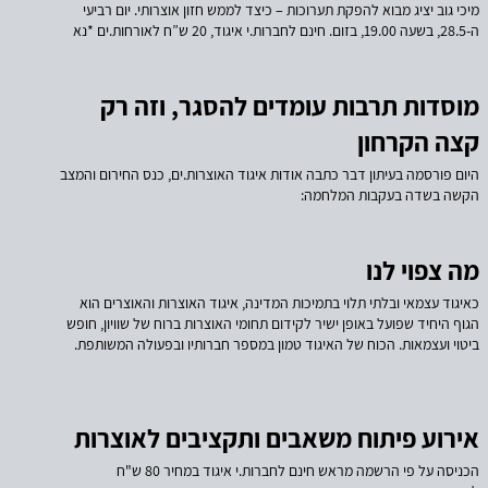
מיכי גוב יציג מבוא להפקת תערוכות – כיצד לממש חזון אוצרותי. יום רביעי
ה-28.5, בשעה 19.00, בזום. חינם לחברות.י איגוד, 20 ש”ח לאורחות.ים *נא
להירשם מראש:* מיכי גוב הוא מפיק ויזם בתחומי אמנויות הבמה ואמנות
חזותית. למעלה מ-40 שנה הוא מפיק, מתכנן ומנהל מופעים, פסטיבלים,
תערוכות אמנות ואדריכלות ועוד. ביניהם: הביתן הישראלי בביאנלה לאמנות
מוסדות תרבות עומדים להסגר, וזה רק
ובביאנלה לאדריכלות בוונציה, פסטיבל ישראל והביאנלה לאמנות של הרצליה.
קצה הקרחון
בתום המפגש יוקדש זמן לשאלות ותשובות
היום פורסמה בעיתון דבר כתבה אודות איגוד האוצרות.ים, כנס החירום והמצב
הקשה בשדה בעקבות המלחמה:
מה צפוי לנו
כאיגוד עצמאי ובלתי תלוי בתמיכות המדינה, איגוד האוצרות והאוצרים הוא
הגוף היחיד שפועל באופן ישיר לקידום תחומי האוצרות ברוח של שוויון, חופש
ביטוי ועצמאות. הכוח של האיגוד טמון במספר חברותיו ובפעולה המשותפת.
נשתף כאן בתוכניות ובהזדמנויות לחברות האיגוד בשנה הבאה ונבקש לחדש
את החברות או להצטרף אלינו עם תחילת השנה הקלנדרית. בשנה הקרובה
צפויים לנו: דו”ח רחב על אוצרות ברשויות המקומיות, כולל עדכון החוזה
הסטנדרטי והשקת חוזה סטנדרטי חדש לאוצרים פרילנסרים. ​ ⁠שיתוף פעולה
אירוע פיתוח משאבים ותקציבים לאוצרות
בינלאומי ראשון – נסיעת מחקר לקבוצה קטנה של אוצרים חברי האיגוד,
בשיתוף מכון התרבות הצ'כי. שת"פים נוספים יוכרזו בהמשך השנה. ​ ⁠יום עיון
הכניסה על פי הרשמה מראש חינם לחברות.י איגוד במחיר 80 ש"ח