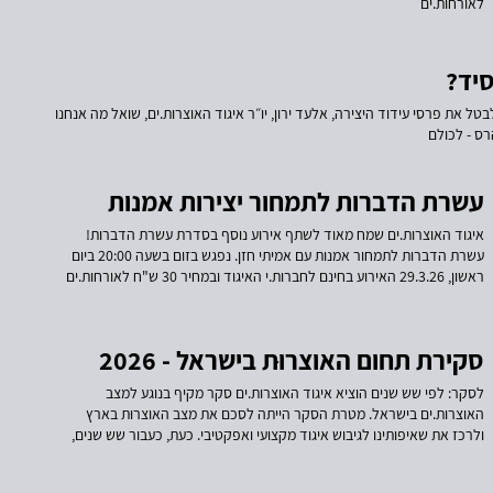
בנושא גיוס משאבים המותאם למקצוע האוצרות, בשיתוף פעולה עם קרן
לאורחות.ים
ריאליטי. ​ המשך מפגשים אזוריים ומפגשים נושאיים ברחבי הארץ. ​ ⁠כלים
מקצועיים והכשרות, כולל סדרת “עשרת הדברות” — ההרצאה הקרובה
תעסוק בעבודה עם מעצב.ת תערוכה ותועבר בידי רונית צ’רניקה. ​ ייעוץ משפטי
סיד?
מסובסד (50%) לחברות.י האיגוד. ​ המשך פעולה משותפת עם כלל איגודי
התרבות בישראל לשמירה וחיזוק מעמד התרבות. ​ ⁠המשך הפעלת הקו החם
את פרסי עידוד היצירה, אלעד ירון, יו״ר איגוד האוצרות.ים, שואל מה אנחנו
וליווי נקודתי בהתמודדות עם משברים בשדה האוצרות. חידוש החברות באיגוד
רס - לכולם
הוא הצהרה על סולידריות, על מאבק משותף, ועל הבחירה לפעול יחד — כדי
לבנות כוח, להשפיע, ולשנות את תנאי הפעולה של כולנו.
עשרת הדברות לתמחור יצירות אמנות
איגוד האוצרות.ים שמח מאוד לשתף אירוע נוסף בסדרת עשרת הדברות!
עשרת הדברות לתמחור אמנות עם אמיתי חזן. נפגש בזום בשעה 20:00 ביום
ראשון, 29.3.26 האירוע בחינם לחברות.י האיגוד ובמחיר 30 ש"ח לאורחות.ים
להרשמה לאירוע: להרשמה או חידוש חברות באיגוד: אמיתי חזן הוא מנכ״ל בית
המכירות תירוש, בית המכירות הגדול בישראל. בתור מנהל המכירות בתירוש
שחי באופן יומיומי את שוק האמנות, את מחירי היצירות והקשרים מול אספני
סקירת תחום האוצרוּת בישראל - 2026
האמנות הישראלית, אין כנראה בישראל מישהו שמתאים ממנו להעביר הרצאה
על תמחור יצירות אמנות.
לסקר: לפי שש שנים הוציא איגוד האוצרות.ים סקר מקיף בנוגע למצב
האוצרות.ים בישראל. מטרת הסקר הייתה לסכם את מצב האוצרוּת בארץ
ולרכז את שאיפותינו לגיבוש איגוד מקצועי ואפקטיבי. כעת, כעבור שש שנים,
ברצוננו להפיץ שוב את אותו הסקר ולראות כיצד השתנה השדה מאז הקמתו
של האיגוד. תודה על המאמץ והזמן בהפצת ומילוי שאלון זה, בעזרתכן.ם נוכל