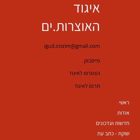
איגוד
שנייה: אמנות והמגזר העסקי והפילנתרופי @@@ קבוצה שלישית: כלכלות
חלופיות ואקטיביזם קהילתי @@@ הכנס פתוח לחברות וחברי האיגוד. תיבחן
השתתפות של מוזמנות.ים נוספים בהזמנה אישית בלבד, לפי קבוצות
האוצרות.ים
igud.otsrim@gmail.com
פייסבוק
הצטרפו לאיגוד
תרמו לאיגוד
ראשי
אודות
חדשות ועדכונים
שוקת - כתב עת