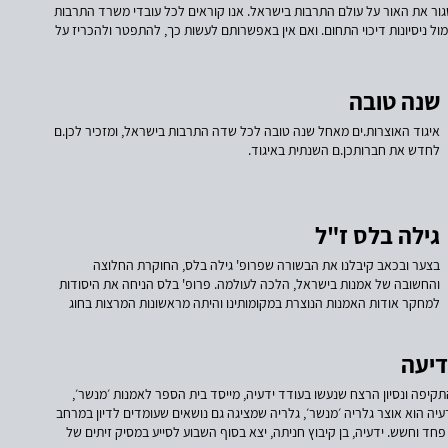
מאוד לדעת. קובץ תקציב נוצר בשיתוף לידיה מלטין מעמותת בר קיימא (תחתיה
גור את האור על עולם התרבות בישראל. אנו קוראים לכל עובדי משרד התרבות
פון מומלץ לאוצר.ת אורח.ת במוסדות ציבוריים או ללא מטרות רווח. המלאכה על
ל ניסיונות דיכוי התחום. ואם אין באפשרותם לעשות כך, להתפטר ולהכריז על
החזיר את משכורתו בדיעבד אם אינו מתכוון למלא את תפקידו. ולאמנים
לה באוגוסט 2021, וכללה התייעצות עם אוצרות.ים מובילות.ים, מנהלות.י מוסדות ופעילות.ים מן השדה.
לפו, ואנו נמשיך ליצור ללא מורא.
יצור שינוי תפיסתי ולסמן אופק להסדרת תנאים הוגנים לאוצרות ואוצרים
ם המספקים כלים מקצועיים מבעלות ובעלי מקצוע, ונותנים כלים לכל מה שנדרש
שנה טובה
תערוכות עם רונה צ'רניקה אוצרות המכונה עם ליאור זלמנסון הפקת תערוכות עם
אמנות עם ענת מרומי חוזי אוצרוּת עם עו"ד כפיר לפיד-משעל השאלת יצירות
איגוד האוצרות.ים מאחל שנה טובה לכל שדה התרבות בישראל, ומזכיר לכן.ם
 יורם ברייר איגודי עובדים עם אסף אדיב הגשות פרויקטים עם יותם מיכאל יוגב
לחדש את חברותכן.ם השנתית באיגוד.
בים עם נירית רוסלר עבודה מול המדינה עם ד"ר שירית עובדיה קייסין עבודה
ה מול פילנתרופים עם ניצן וולנסקי עבודה מול יזם עסקי עם אסי בר-אולפן
גילה בלס ז"ל
בצער ובכאב קיבלנו את הבשורה שפרופ' גילה בלס, החוקרת החלוצה
והחשובה של אמנות בישראל, הלכה לעולמה. פרופ' בלס הניחה את היסודות
למחקר אודות האמנות הנוצרת במקומותינו והיתה מראשונות המרצות בחוג
לתולדות האמנות של אוניברסיטת תל אביב. מאוחר יותר, ייסדה את התכנית
הרב תחומית באותו מוסד והיתה הראשונה שעמדה בראשה. עוד הקימה
דיעה
וניהלה את הארכיון לתיעוד ולחקר האמנות בישראל ע"ש ציפר. ספרה
"אופקים חדשים" מ-1980 הפך לאבן יסוד בהיסטוריוגרפיה של האמנות
קיפה ונסיון הרצח שנעשו בעודד ידעיה, מייסד בית הספר לאמנות ׳מנשר׳,
בישראל (הודפס במהדורה חדשה ב-2014 והפך לתערוכה ב-2015 במשכן
דעיה הוא אוצר גלריה ׳מנשר׳, גלריה שמציגה גם נושאים שעומדים לדיון במרחב
לאמנות עין חרוד), ולאחריו גם ספריה על הציור המודרני, על סזאן ועל
ד וחשש. ידעיה, בן קיבוץ חניתה, יצא בסוף השבוע לסייע במסיק זיתים של
קנדינסקי. בלס אצרה תערוכות רבות השפעה ומשמעות כמו זו שעסקה