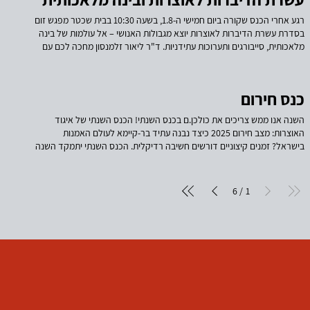
רגע אחרי הכנס שקורה ביום חמישי ה-1.8, בשעה 10:30 בבית שכטר מפגש זום
בסדרת עשרת הדיברות לאוצרות יוצא מגבולות האנושי – אל עולמות של בינה
מלאכותית, סייבורגים ותערוכות עתידניות. ד"ר ליאור זלמנסון מחכה לכם עם
השראה, ידע וטכנולוגיה.
כנס חירום
השנה אנו ממש צריכים את כולכן.ם בכנס השנתי! הכנס השנתי של איגוד
האוצרות: מצב חירום 2025 כיצד נבנה עתיד בר-קיימא לעולם האמנות
בישראל? זמנים קיצוניים דורשים חשיבה רדיקלית. הכנס השנתי יתמקד השנה
במציאת דרכים חלופיות לקיים את האמנות בישראל ומוסדותיה, במנותק וכנגד
מגמות ההשתקה, התת-תקצוב והמשטור בישראל. זהו כיוון שמסתמן כבר שנים
רבות, והוא לא מנותק ממגמות פאשיסטיות ואלימות אחרות, אולם השנה נראה
6
1
/
שהגיע לשיא, בחסות המיליטריזם והפונדמנטליזם: צנזורה בהנף יד, סגירת
מוסדות, התקרנפות מנהלים ומשרתי ציבור, קיצוצים בתקציבים ציבוריים -
למעשה, התנערות והתנתקות של המדינה מעולם האמנות כמאיים וכמוקצה.
בואו לחשוב ולפעול יחד אחרת! הכנס השנה ישמש מסגרת פעולה ממוקדת
לקהילה המקצועית, ויעודד גיבוש כיווני פעולה חלופיים ופיתוח כלים מעשיים
להמשך ההתמודדות המשותפת, בדגש על סולידריות ובראיית פני עתיד.
שלושה מושבים יתקיימו במקביל, ואת כל אחד מהם יובילו אנשי מקצוע
מרכזיים. כל קבוצה תמשיך להיפגש גם לאחר הכנס במועדים קבועים, כדי
לממש את מסקנותיה. קבוצה ראשונה: אמנות בלי מדינה? @@@ קבוצה