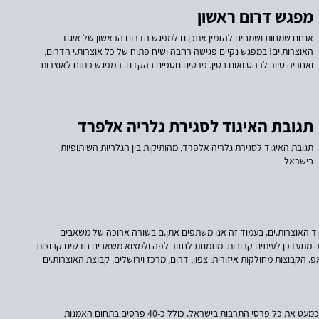
להמשיך לפעול למען ביסוס מקצוע האוצרות בפרט, ולחיזוק האמנות והתרבות
מפגש דרום ראשון
בארץ בכלל. נשמח מאוד אם תפנו 15 דקות למילוי הסקר, ותפיצו אותו לכל
האוצרות.ים והסטודנטיות.ים לתחום בישראל. הסקר ישאר פתוח עד
אנחנו שמחות ושמחים להזמין אתכן.ם למפגש הדרום הראשון של איגוד
ה-20.7.26.
האוצרות.ים! במפגש נקיים פגישה רחבה ושיח פתוח של כל אוצרות.י הדרום,
ואחריה סיור לרהט ואום בטין. פרטים נוספים בהקדם. המפגש פתוח לאוצרות
ואוצרים מכל הארץ. הכניסה חינם, אך למען התארגנות מראש אנא הרשמו
בלינק:
תגובת האיגוד לסגירת גלריה אלפרד
תגובת האיגוד לסגירת גלריה אלפרד, מהותיקות בין הגלריות השיתופיות
בישראל
ד האוצרות.ים. בעמוד זה אנו משתפים אתן.ם בשורה ארוכה של משאבים
ה מתעדכן לעיתים קרובות. מוזמנות לחזור לפה ולמצוא משאבים חדשים קבוצות
ואטסאפ. הקבוצות מחולקות איזורית: צפון, דרום, מרכז וירושלים. קבוצת האוצרות.ים
וד כוחות, מהלכים משותפים ומחשבות. הקו החם הטופס הזה תמיד פתוח לכל
ים ואחת.ד מחברות וחברי האיגוד יחזרו אליכן.ם בהקדם האפשרי. מסמכי
עבודה סטנדרטיים מומלצים חוזה סטנדרטי לאוצרות תערוכה החוזה הסטנדרטי נוצר עבור האיגוד בשנת 2021 על ידי
היום נודע שמשרד התרבות ביטל השנה כמעט את כל פרסי התרבות בישראל. כולל כ-40 פרסים בתחום האמנות
עו"ר כפיר לפיד-משעל ועבר מאז תיקונים בשנת 2022 ו-2026 על ידי עו"ד אורי טורקיה שלס. אם אתן.ם משתמשים