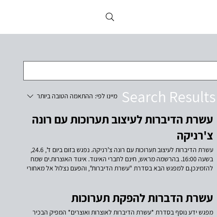
Search Results
מיינו לפי:
ההתאמה הטובה ביותר
עשרת הדיברות לעיצוב תערוכות עם רונה
צ'רניקה
עשרת הדיברות לעיצוב תערוכות עם רונה צ'רניקה. נפגש בזום ביום ד', 24.6,
בשעה 16:00. בהרשמה מראש, חינם לחברי האיגוד. איגוד האוצרות.ים שמח
להזמינכן.ם למפגש הבא בסדרת "עשרת הדיברות", והפעם נצלול אל מאחורי
הקלעים של עיצוב תערכה. רונה צ'רניקה, אוצרת ומעצבת תערוכות בכירה
במוזיאון ישראל, תשתף בעשרת העקרונות המובילים אותה בתרגום קונספט
עשרת הדברות להפקת תערוכות
אוצרותי לחלל התערוכה ועל שיתוף הפעולה הסינרגיסטי בין אוצר.ת למעצב.ת.
מפגש ידע נוסף בסדרת *עשרת הדיברות לאוצרות ואוצרים* המפיק הבכיר